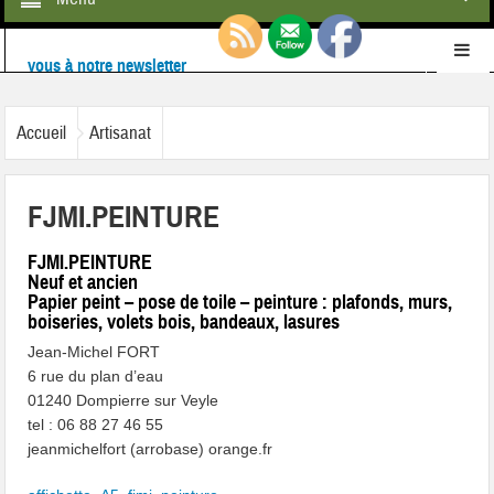
Ne ratez rien de l'actualité de la commune :
inscrivez-
vous à notre newsletter
Retrouvez-nous également sur
Facebook
Accueil
Artisanat
FJMI.PEINTURE
FJMI.PEINTURE
Neuf et ancien
Papier peint – pose de toile – peinture : plafonds, murs,
boiseries, volets bois, bandeaux, lasures
Jean-Michel FORT
6 rue du plan d’eau
01240 Dompierre sur Veyle
tel : 06 88 27 46 55
jeanmichelfort (arrobase) orange.fr