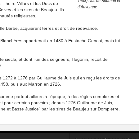
1488) Duc de Bourbon et
e Thoire-Villars et les Ducs de
d’Auvergne
elvey et les sires de Beaujeu. Ils
nautés religieuses.
Ile Barbe, acquièrent terres et droit de redevance.
des Blanchères appartenait en 1430 à Eustache Genost, mais fut
e siècle, et dont l’un des seigneurs, Hugonin, reçoit de
3.
de 1272 à 1276 par Guillaume de Juis qui en reçu les droits de
 1458, puis aux Marron en 1726.
 comme partout ailleurs à l’époque, à des règles complexes et
s, et pour certains pouvoirs ; depuis 1276 Guillaume de Juis,
ne et Basse Justice” par les sires de Beaujeu sur Dompierre.