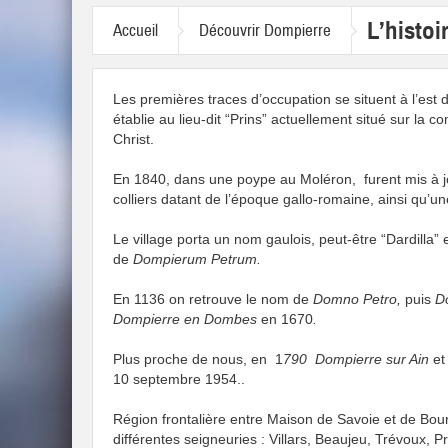
L’histoi
Accueil
Découvrir Dompierre
Les premières traces d’occupation se situent à l’est d
établie au lieu-dit “Prins” actuellement situé sur la
Christ.
En 1840, dans une poype au Moléron, furent mis à jou
colliers datant de l’époque gallo-romaine, ainsi qu’u
Le village porta un nom gaulois, peut-être “Dardilla” 
de
Dompierum Petrum.
En 1136 on retrouve le nom de
Domno Petro,
puis
Do
Dompierre en Dombes
en 1670
.
Plus proche de nous, en 1
790 Dompierre sur Ain
et
10 septembre 1954..
Région frontalière entre Maison de Savoie et de Bo
différentes seigneuries : Villars, Beaujeu, Trévoux, 