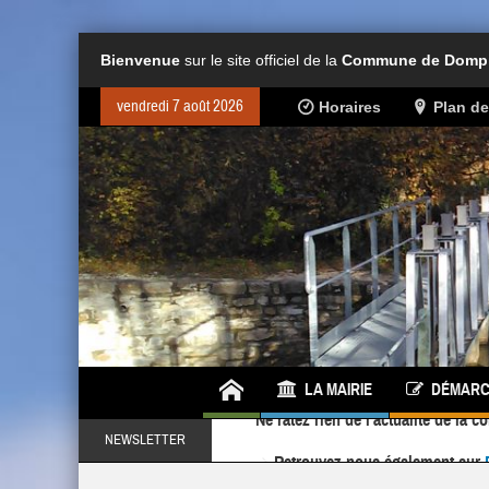
Bienvenue
sur le site officiel de la
Commune de Dompie
vendredi 7 août 2026
Horaires
Plan d
LA MAIRIE
DÉMARC
Retrouvez-nous également sur
NEWSLETTER
Ne ratez rien de l'actualité de la