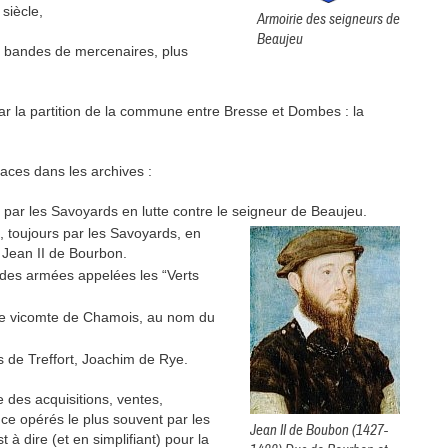
siècle,
Armoirie des seigneurs de
Beaujeu
re bandes de mercenaires, plus
par la partition de la commune entre Bresse et Dombes : la
aces dans les archives :
é par les Savoyards en lutte contre le seigneur de Beaujeu.
ise, toujours par les Savoyards, en
 Jean II de Bourbon.
ndes armées appelées les “Verts
 le vicomte de Chamois, au nom du
s de Treffort, Joachim de Rye.
te des acquisitions, ventes,
ance opérés le plus souvent par les
Jean II de Boubon (1427-
 à dire (et en simplifiant) pour la