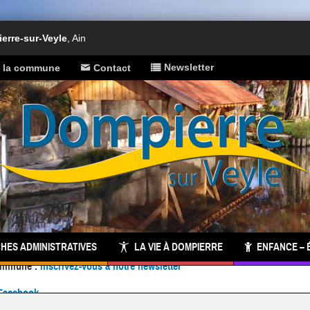
rre-sur-Veyle
, Ain
Newsletter
e la commune
Contact
HES ADMINISTRATIVES
LA VIE À DOMPIERRE
ENFANCE – 
Facebook
 commune :
inscrivez-vous à notre newsletter