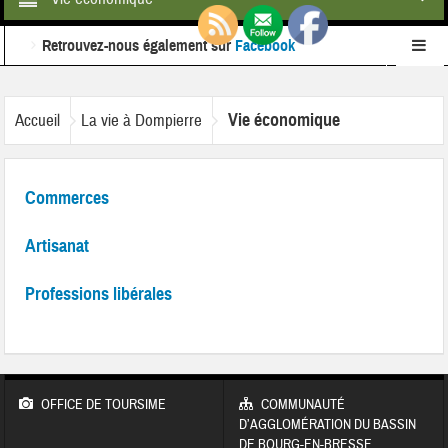
Retrouvez-nous également sur
Facebook
Ne ratez rien de l'actualité de la commune :
inscrivez-
Vie économique
Accueil
La vie à Dompierre
vous à notre newsletter
Commerces
Artisanat
Professions libérales
OFFICE DE TOURSIME
COMMUNAUTÉ
D’AGGLOMÉRATION DU BASSIN
DE BOURG-EN-BRESSE