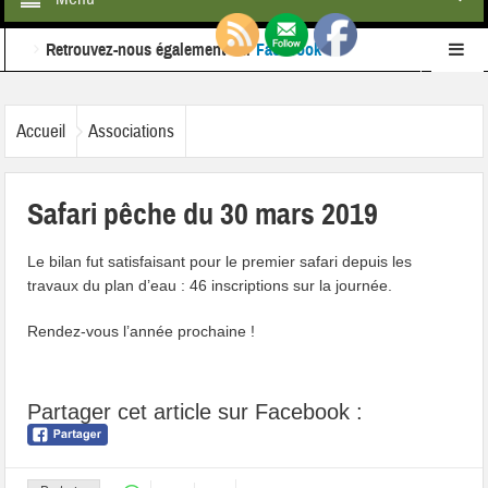
Retrouvez-nous également sur
Facebook
Ne ratez rien de l'actualité de la commune :
inscrivez-
Accueil
Associations
vous à notre newsletter
Safari pêche du 30 mars 2019
Le bilan fut satisfaisant pour le premier safari depuis les
travaux du plan d’eau : 46 inscriptions sur la journée.
Rendez-vous l’année prochaine !
Partager cet article sur Facebook :