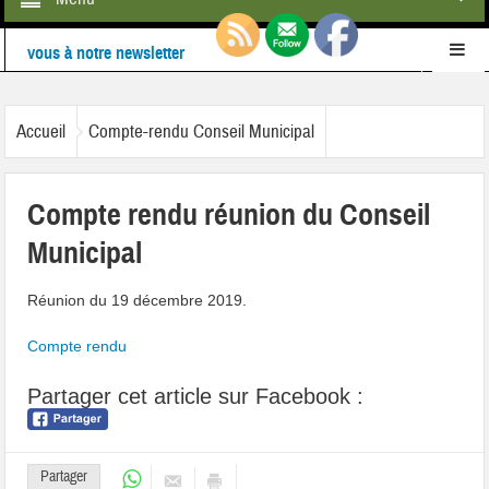
Retrouvez-nous également sur
Facebook
Ne ratez rien de l'actualité de la commune :
inscrivez-
Accueil
Compte-rendu Conseil Municipal
vous à notre newsletter
Compte rendu réunion du Conseil
Municipal
Réunion du 19 décembre 2019.
Compte rendu
Partager cet article sur Facebook :
Partager