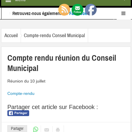
Retrouvez-nous également sur
Facebook
Ne ratez rien de l'actualité de la commune :
inscrivez-
Accueil
Compte-rendu Conseil Municipal
vous à notre newsletter
Compte rendu réunion du Conseil
Municipal
Réunion du 10 juillet
Compte-rendu
Partager cet article sur Facebook :
Partager