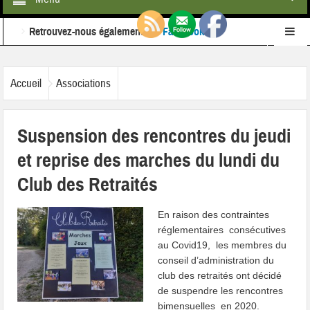
Retrouvez-nous également sur
Facebook
Ne ratez rien de l'actualité de la commune :
inscrivez-
Accueil
Associations
vous à notre newsletter
Suspension des rencontres du jeudi
et reprise des marches du lundi du
Club des Retraités
En ra
ison des contraintes
réglementaires consécutives
au Covid19, les membres du
conseil d’administration du
club des retraités ont décidé
de suspendre les rencontres
bimensuelles en 2020.