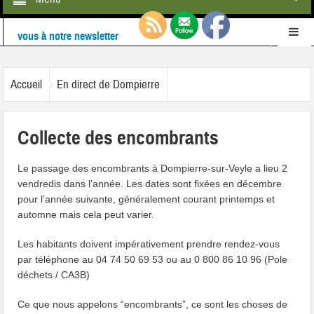
Retrouvez-nous également sur
Facebook
Ne ratez rien de l'actualité de la commune :
inscrivez-
Accueil
En direct de Dompierre
vous à notre newsletter
Collecte des encombrants
Le passage des encombrants à Dompierre-sur-Veyle a lieu 2
vendredis dans l’année. Les dates sont fixées en décembre
pour l’année suivante, généralement courant printemps et
automne mais cela peut varier.
Les habitants doivent impérativement prendre rendez-vous
par téléphone au 04 74 50 69 53 ou au 0 800 86 10 96 (Pole
déchets / CA3B)
Ce que nous appelons “encombrants”, ce sont les choses de