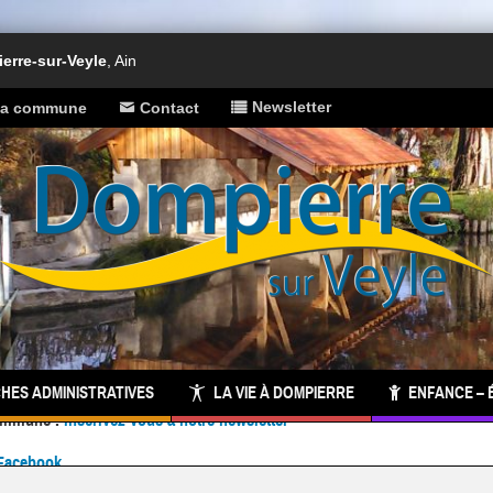
rre-sur-Veyle
, Ain
Newsletter
 la commune
Contact
HES ADMINISTRATIVES
LA VIE À DOMPIERRE
ENFANCE – 
Facebook
 commune :
inscrivez-vous à notre newsletter