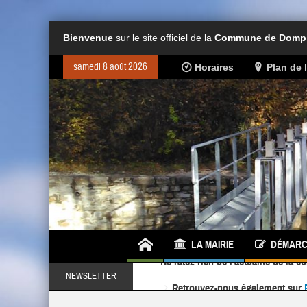
Bienvenue
sur le site officiel de la
Commune de Dompie
samedi 8 août 2026
Horaires
Plan de
LA MAIRIE
DÉMARC
Retrouvez-nous également sur
NEWSLETTER
Ne ratez rien de l'actualité de la