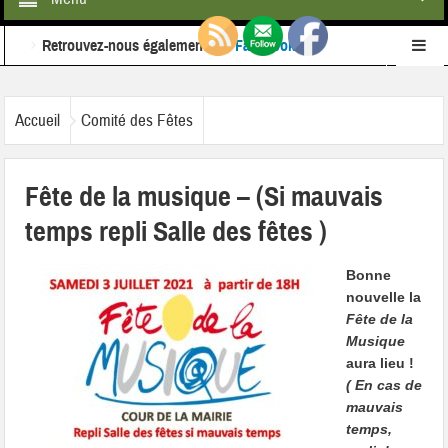
Retrouvez-nous également sur
Facebook
Ne ratez rien de l'actualité de la commune :
inscrivez-
Accueil
Comité des Fêtes
vous à notre newsletter
Fête de la musique – (Si mauvais
temps repli Salle des fêtes )
Bonne
nouvelle
la
Fête de la
Musique
aura lieu !
( En cas de
mauvais
temps,