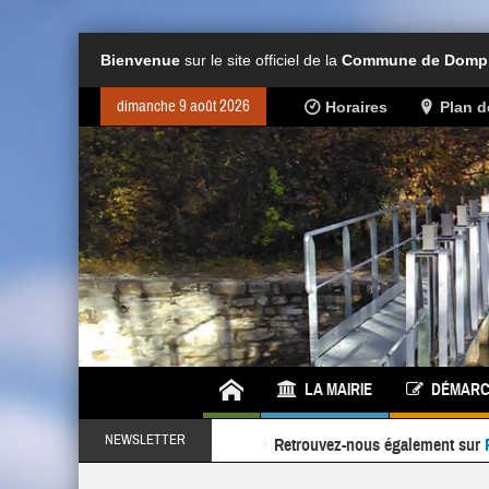
Bienvenue
sur le site officiel de la
Commune de Dompie
dimanche 9 août 2026
Horaires
Plan 
LA MAIRIE
DÉMARC
Retrouvez-nous également sur
NEWSLETTER
Ne ratez rien de l'actualité de la