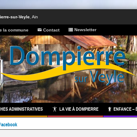
rre-sur-Veyle
, Ain
Newsletter
de la commune
Contact
HES ADMINISTRATIVES
LA VIE À DOMPIERRE
ENFANCE – 
Facebook
 commune :
inscrivez-vous à notre newsletter