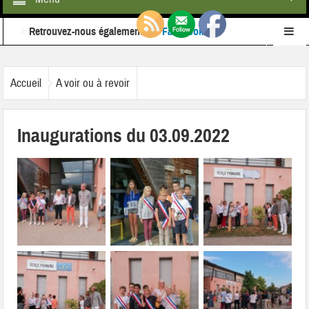
Retrouvez-nous également sur
Facebook
Ne ratez rien de l'actualité de la commune :
inscrivez-
Accueil
A voir ou à revoir
vous à notre newsletter
Inaugurations du 03.09.2022