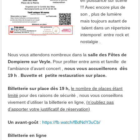
en puissance sur scène
!!! Avec encore plus de
son , plus de lumière
mais toujours autant de
talent dans un répertoire
intemporel entre rock et
nostalgie .
Nous vous attendons nombreux dans la
salle des Fêtes de
Dompierre sur Veyle.
Pour profiter entre amis et famille de
l’ambiance d’avant concert ,
nous vous accueillerons dès
19 h
.
Buvette et petite restauration sur place.
Billetterie sur place dès 19 h,
le nombre de places étant
limité
pour des raisons de sécurité , nous vous conseillons
vivement d’utiliser la billetterie en ligne,
(n’oubliez pas
d’apporter votre justificati
f de réservation)
Un avant-goût
:
https://fb.watch/fBdNdY3uCb/
Billetterie en ligne