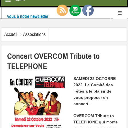
Retrouvez-nous également sur
Facebook
Ne ratez rien de l'actualité de la commune :
inscrivez-
Accueil
Associations
vous à notre newsletter
Concert OVERCOM Tribute to
TELEPHONE
SAMEDI 22 OCTOBRE
2022 Le Comité des
Fêtes a le plaisir de
vous proposer en
concert
:
OVERCOM Tribute to
TELEPHONE qui
monte