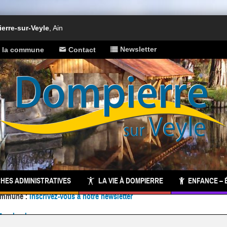
rre-sur-Veyle
, Ain
Newsletter
e la commune
Contact
HES ADMINISTRATIVES
LA VIE À DOMPIERRE
ENFANCE – 
Facebook
 commune :
inscrivez-vous à notre newsletter