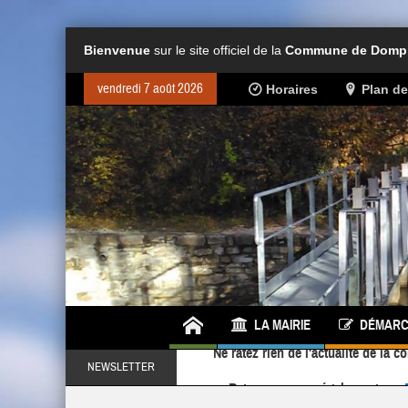
Bienvenue
sur le site officiel de la
Commune de Dompie
vendredi 7 août 2026
Horaires
Plan d
LA MAIRIE
DÉMARC
Retrouvez-nous également sur
NEWSLETTER
Ne ratez rien de l'actualité de la