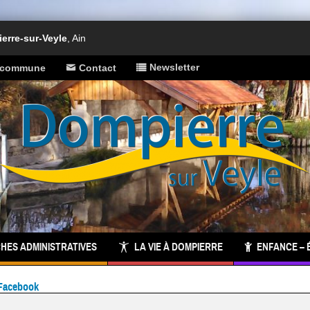
rre-sur-Veyle
, Ain
Newsletter
a commune
Contact
HES ADMINISTRATIVES
LA VIE À DOMPIERRE
ENFANCE – 
Facebook
 commune :
inscrivez-vous à notre newsletter