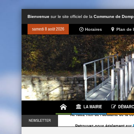
Bienvenue
sur le site officiel de la
Commune de Dompie
samedi 8 août 2026
Horaires
Plan de
LA MAIRIE
DÉMARC
Retrouvez-nous également sur
NEWSLETTER
Ne ratez rien de l'actualité de la