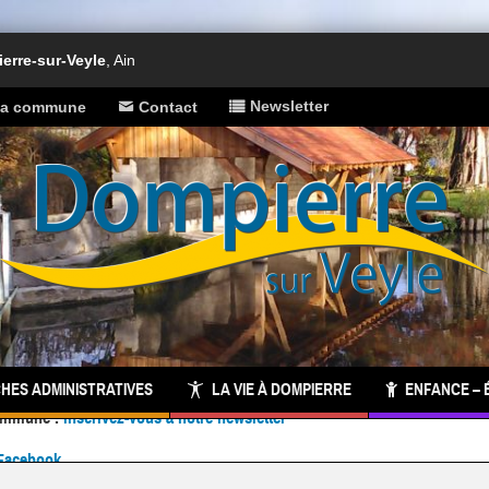
rre-sur-Veyle
, Ain
Newsletter
 la commune
Contact
HES ADMINISTRATIVES
LA VIE À DOMPIERRE
ENFANCE – 
Facebook
 commune :
inscrivez-vous à notre newsletter