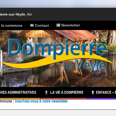
rre-sur-Veyle
, Ain
Newsletter
e la commune
Contact
HES ADMINISTRATIVES
LA VIE À DOMPIERRE
ENFANCE – 
 commune :
inscrivez-vous à notre newsletter
Facebook