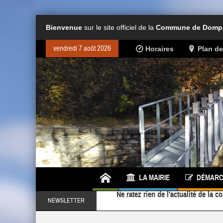
Bienvenue
sur le site officiel de la
Commune de Dompie
vendredi 7 août 2026
Horaires
Plan d
LA MAIRIE
DÉMARC
Ne ratez rien de l'actualité de la
Retrouvez-nous également sur
NEWSLETTER