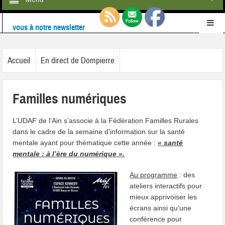
Retrouvez-nous également sur
Facebook
Ne ratez rien de l'actualité de la commune :
inscrivez-
Accueil
En direct de Dompierre
vous à notre newsletter
Familles numériques
L’UDAF de l’Ain s’associe à la Fédération Familles Rurales
dans le cadre de la semaine d’information sur la santé
mentale ayant pour thématique cette année :
« santé
mentale : à l’ère du numérique ».
Au programme
:
des
ateliers interactifs pour
mieux apprivoiser les
écrans ainsi qu’une
conférence pour