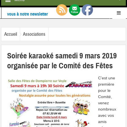
Retrouvez-nous également sur
Facebook
Ne ratez rien de l'actualité de la commune :
inscrivez-
Accueil
Associations
vous à notre newsletter
Soirée karaoké samedi 9 mars 2019
organisée par le Comité des Fêtes
C’est une
première
pour le
Comité,
venez
nombreux
avec vos
amis