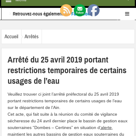
Retrouvez-nous également sur
Facebook
Ne ratez rien de l'actualité de la commune :
inscrivez-
Accueil
Arrêtés
vous à notre newsletter
Arrêté du 25 avril 2019 portant
restrictions temporaires de certains
usages de l’eau
Veuillez trouver ci joint l’arrêté préfectoral du 25 avril 2019
portant restrictions temporaires de certains usages de l’eau
sur le département de l’Ain.
Cet acte, qui fait suite à la réunion du comité de vigilance
sécheresse du 24 avril dernier place le bassin de gestion eaux
souterraines “Dombes – Certines” en situation d
‘alerte
,
maintient les autres bassins de gestion eaux souterraines du