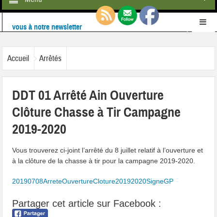
Retrouvez-nous également sur
Facebook
Ne ratez rien de l'actualité de la commune :
inscrivez-
Accueil
Arrêtés
vous à notre newsletter
DDT 01 Arrêté Ain Ouverture
Clôture Chasse à Tir Campagne
2019-2020
Vous trouverez ci-joint l’arrêté du 8 juillet relatif à l’ouverture et
à la clôture de la chasse à tir pour la campagne 2019-2020.
20190708ArreteOuvertureCloture20192020SigneGP
Partager cet article sur Facebook :