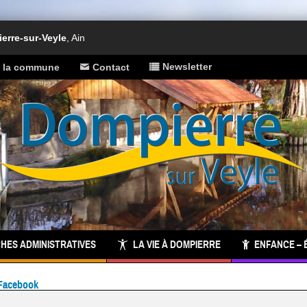
rre-sur-Veyle
, Ain
Newsletter
e la commune
Contact
HES ADMINISTRATIVES
LA VIE À DOMPIERRE
ENFANCE – 
Facebook
 commune :
inscrivez-vous à notre newsletter