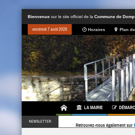
Bienvenue
sur le site officiel de la
Commune de Dompie
vendredi 7 août 2026
Horaires
Plan d
LA MAIRIE
DÉMARC
Retrouvez-nous également sur
NEWSLETTER
Ne ratez rien de l'actualité de la