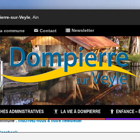
rre-sur-Veyle
, Ain
Newsletter
 la commune
Contact
HES ADMINISTRATIVES
LA VIE À DOMPIERRE
ENFANCE – 
Facebook
 commune :
inscrivez-vous à notre newsletter