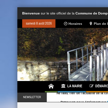
Bienvenue
sur le site officiel de la
Commune de Dompie
samedi 8 août 2026
Horaires
Plan de
LA MAIRIE
DÉMARC
Retrouvez-nous également sur
NEWSLETTER
Ne ratez rien de l'actualité de la