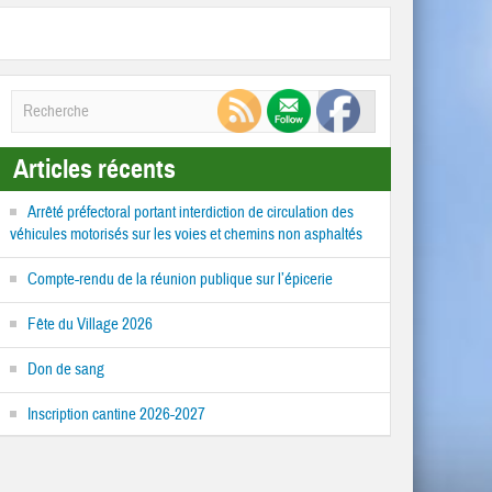
Articles récents
Arrêté préfectoral portant interdiction de circulation des
véhicules motorisés sur les voies et chemins non asphaltés
Compte-rendu de la réunion publique sur l’épicerie
Fête du Village 2026
Don de sang
Inscription cantine 2026-2027