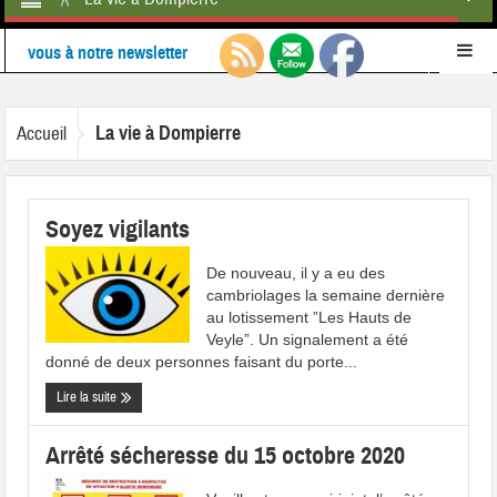
Retrouvez-nous également sur
Facebook
Ne ratez rien de l'actualité de la commune :
inscrivez-
La vie à Dompierre
Accueil
vous à notre newsletter
Soyez vigilants
De nouveau, il y a eu des
cambriolages la semaine dernière
au lotissement ”Les Hauts de
Veyle”. Un signalement a été
donné de deux personnes faisant du porte...
Lire la suite
Arrêté sécheresse du 15 octobre 2020