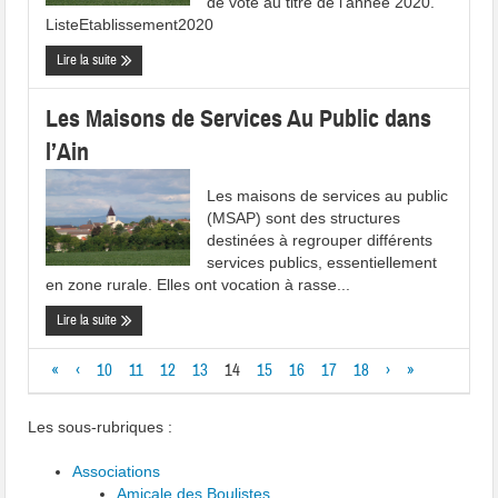
de vote au titre de l’année 2020.
ListeEtablissement2020
Lire la suite
Les Maisons de Services Au Public dans
l’Ain
Les maisons de services au public
(MSAP) sont des structures
destinées à regrouper différents
services publics, essentiellement
en zone rurale. Elles ont vocation à rasse...
Lire la suite
«
‹
10
11
12
13
14
15
16
17
18
›
»
Les sous-rubriques :
Associations
Amicale des Boulistes