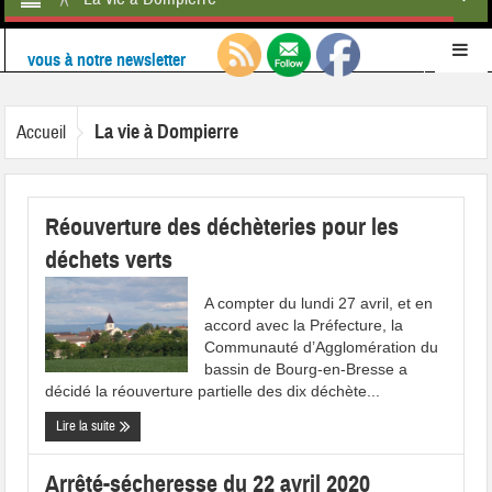
Retrouvez-nous également sur
Facebook
Ne ratez rien de l'actualité de la commune :
inscrivez-
La vie à Dompierre
Accueil
vous à notre newsletter
Réouverture des déchèteries pour les
déchets verts
A compter du lundi 27 avril, et en
accord avec la Préfecture, la
Communauté d’Agglomération du
bassin de Bourg-en-Bresse a
décidé la réouverture partielle des dix déchète...
Lire la suite
Arrêté-sécheresse du 22 avril 2020